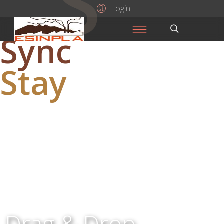
S
Login
Sync
Up.
Stay
!nspired.
Drag & Drop