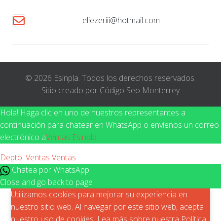
eliezeriii@hotmail.com
© 2026 Esinpla. Todos los derechos reservados.
Sitio creado por Código Seo Monterrey
Hola! Haga clic en uno de nuestros representantes a
continuación para chatear en WhatsApp o envíenos un correo
electrónico a
Ventas Esinpla
Depto. Ventas
Ventas
Chatea por WhatsApp
Close and go back to page
Utilizamos cookies para mejorar su experiencia en
nuestro sitio web. Al navegar por este sitio web, acepta
nuestro uso de cookies. Lea más sobre nuestra
Política