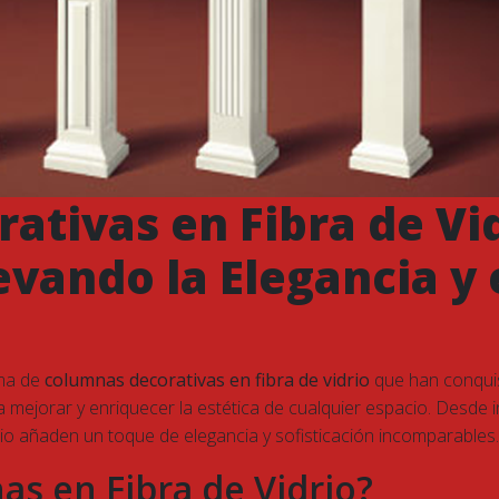
ativas en Fibra de Vi
vando la Elegancia y e
ama de
columnas decorativas en fibra de vidrio
que han conquis
 mejorar y enriquecer la estética de cualquier espacio. Desde 
rio añaden un toque de elegancia y sofisticación incomparables.
as en Fibra de Vidrio?