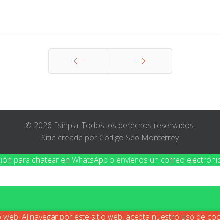
Anterior
Siguiente
© 2026 Esinpla. Todos los derechos reservados.
Sitio creado por Código Seo Monterrey
ción para chatear en WhatsApp o envíenos un correo electróni
io web. Al navegar por este sitio web, acepta nuestro uso de c