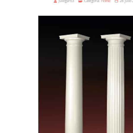
juliogar63
Categoría:
Home
28 Julio