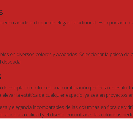
s
eden añadir un toque de elegancia adicional. Es importante eva
ibles en diversos colores y acabados. Seleccionar la paleta de
l deseada.
s
o
de esinpla.com ofrecen una combinación perfecta de estilo, func
 elevar la estética de cualquier espacio, ya sea en proyectos 
leza y elegancia incomparables de las columnas en fibra de vidr
cación a la calidad y el diseño, encontrarás las columnas perf