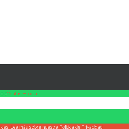
co a
Ventas Esinpla
ookies. Lea más sobre nuestra
Política de Privacidad
.