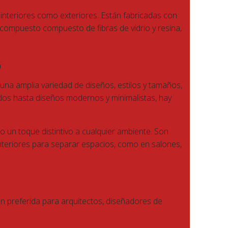
nteriores como exteriores. Están fabricadas con
 un compuesto compuesto de fibras de vidrio y resina,
o
 una amplia variedad de diseños, estilos y tamaños,
dos hasta diseños modernos y minimalistas, hay
 un toque distintivo a cualquier ambiente. Son
n interiores para separar espacios, como en salones,
n preferida para arquitectos, diseñadores de