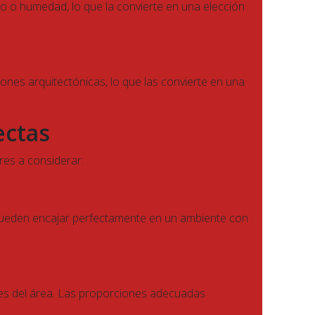
oho o humedad, lo que la convierte en una elección
ones arquitectónicas, lo que las convierte en una
ectas
res a considerar:
s pueden encajar perfectamente en un ambiente con
nes del área. Las proporciones adecuadas