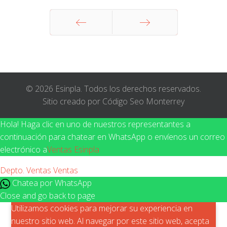
Anterior
Siguiente
© 2026 Esinpla. Todos los derechos reservados.
Sitio creado por Código Seo Monterrey
Hola! Haga clic en uno de nuestros representantes a
continuación para chatear en WhatsApp o envíenos un correo
electrónico a
Ventas Esinpla
Depto. Ventas
Ventas
Chatea por WhatsApp
Close and go back to page
Utilizamos cookies para mejorar su experiencia en
nuestro sitio web. Al navegar por este sitio web, acepta