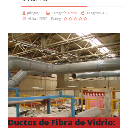
juliogar63
Categoría:
Home
09 Agosto 2023
Visitas: 2052
Rating:
Ductos de Fibra de Vidrio: