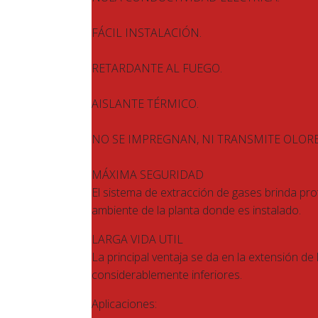
FÁCIL INSTALACIÓN.
RETARDANTE AL FUEGO.
AISLANTE TÉRMICO.
NO SE IMPREGNAN, NI TRANSMITE OLORE
MÁXIMA SEGURIDAD
El sistema de extracción de gases brinda pro
ambiente de la planta donde es instalado.
LARGA VIDA UTIL
La principal ventaja se da en la extensión de
considerablemente inferiores.
Aplicaciones: