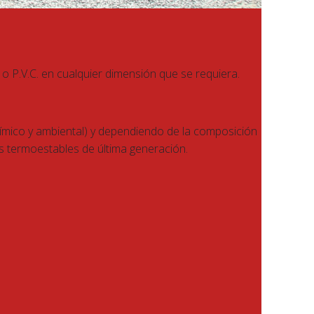
o P.V.C. en cualquier dimensión que se requiera.
ímico y ambiental) y dependiendo de la composición
s termoestables de última generación.