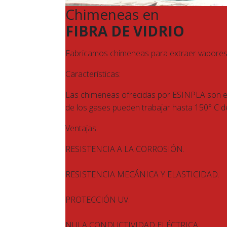
Chimeneas en
FIBRA DE VIDRIO
Fabricamos chimeneas para extraer vapores co
Características:
Las chimeneas ofrecidas por ESINPLA son esp
de los gases pueden trabajar hasta 150° C d
Ventajas:
RESISTENCIA A LA CORROSIÓN.
RESISTENCIA MECÁNICA Y ELASTICIDAD.
PROTECCIÓN UV.
NULA CONDUCTIVIDAD ELÉCTRICA.