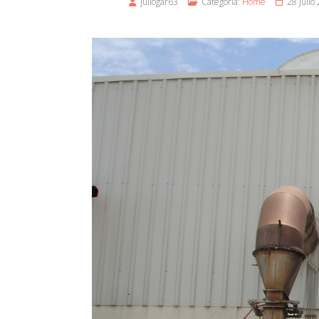
juliogar63
Categoría:
Home
28 Julio