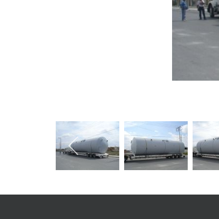
Item 0
Item 1
Item 2
Item 3
Item 4
Item 5
Item 6
Item 7
Item 8
Item 9
Item 10
Item 11
Item 12
Item 
It
Item 51
Item 52
Item 53
Item 54
Item 55
Item 56
Item 57
Item 58
Item 59
Item 60
Item 61
Item 62
Item 63
Item 
It