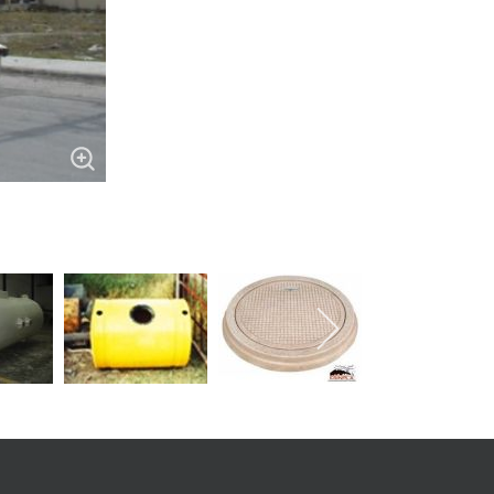
3
m 34
Item 35
Item 36
Item 37
Item 38
Item 39
Item 40
Item 41
Item 42
Item 43
Item 44
Item 45
Item 46
Item 47
Item 48
Item 49
Item 50
4
m 85
Item 86
Item 87
Item 88
Item 89
Item 90
Item 91